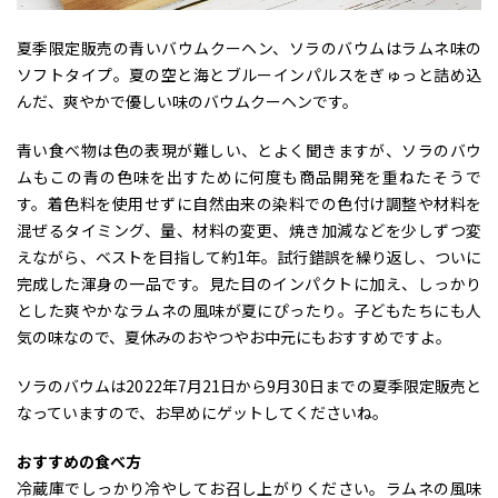
夏季限定販売の青いバウムクーヘン、ソラのバウムはラムネ味の
ソフトタイプ。夏の空と海とブルーインパルスをぎゅっと詰め込
んだ、爽やかで優しい味のバウムクーヘンです。
青い食べ物は色の表現が難しい、とよく聞きますが、ソラのバウ
ムもこの青の色味を出すために何度も商品開発を重ねたそうで
す。着色料を使用せずに自然由来の染料での色付け調整や材料を
混ぜるタイミング、量、材料の変更、焼き加減などを少しずつ変
えながら、ベストを目指して約1年。試行錯誤を繰り返し、ついに
完成した渾身の一品です。見た目のインパクトに加え、しっかり
とした爽やかなラムネの風味が夏にぴったり。子どもたちにも人
気の味なので、夏休みのおやつやお中元にもおすすめですよ。
ソラのバウムは2022年7月21日から9月30日までの夏季限定販売と
なっていますので、お早めにゲットしてくださいね。
おすすめの食べ方
冷蔵庫でしっかり冷やしてお召し上がりください。ラムネの風味