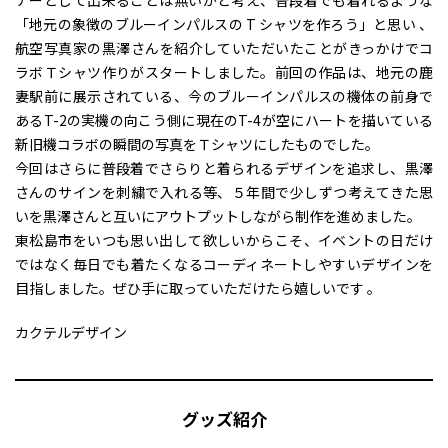
ナーとして出来ることは無いかと考え、普段着でも着れるような
「地元の象徴のブルーインパルスの T シャツを作ろう」と思い 、
航空写真家の黒澤さんを紹介していただいたことがきっかけでコ
ラボＴシャツ作りがスタートしました。前回の作品は、地元の鹿
妻駅前に展示されている、今のブルーインパルスの機体の前身で
あるT-2の実機の向こう側に現在のT-4が空にハートを描いている
新旧機コラボの瞬間の写真をＴシャツにしたものでした。
今回はさらに普段着でさらりと着られるデザインを追求し、黒澤
さんのサインを刺繍で入れる等、５年間で少しずつ考えてきた思
いを黒澤さんと互いにアウトプットしながら制作を進めました。
東松島市をいつも思い出して欲しいからこそ、イベントの日だけ
ではなく毎日でも着たくなるコーディネートしやすいデザインを
目指しました。ぜひ手に取っていただけたら嬉しいです 。
カクテルデザイン
グッズ紹介