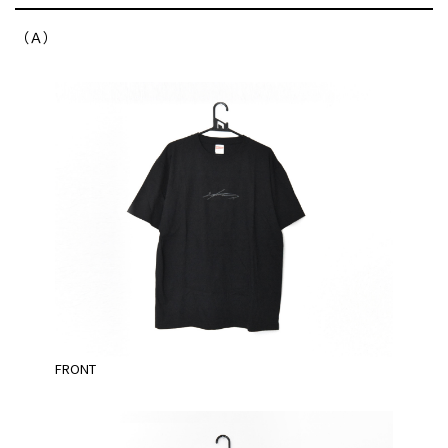
（Ａ）
FRONT