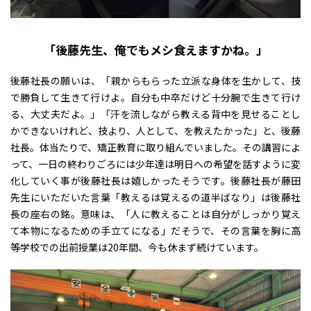
「後藤先生、俺でもメシ食えますかね。」
後藤社長の願いは、「親からもらった立派な身体を生かして、技
で勝負して生きて行けよ。自分も中卒だけど十分腕で生きて行け
る、大丈夫だよ。」「汗を流しながら教える背中を見せることし
かできないけれど、技より、人として、を教えたかった」と、後藤
社長。体当たりで、矯正教育に取り組んでいました。その講習によ
って、一日の終わりごろには少年達は明日への希望を話すように変
化していく事が後藤社長は嬉しかったそうです。後藤社長が藤田
先生にいただいた言葉「教えるは覚えるの道半ばなり」は後藤社
長の座右の銘。意味は、「人に教えることは自分がしっかり覚え
て本物になるための手立てになる」だそうで、その言葉を胸に高
等学校での出前授業は20年間、今も休まず続けています。