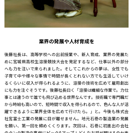
業界の発展や人材育成を
後藤社長は、高等学校への出前授業や、新人育成、業界の発展た
めに宮城県高校生溶接競技大会を発足するなど、仕事以外の部分
へも力を注いで来られました。そしてこれからの夢は、女性でも
子育て中や様々な事情で時間が長くとれない方でも生活していけ
るくらいに収入が得られるように、溶接の技術を広めて雇用創出
にも力を注ぐそうです。後藤社長曰く「溶接は繊細な作業で。力仕
事とは違うので誰でも飛び込める世界なんです。技術職で専門職だ
から時給も高いので、短時間で収入を得られるので、色んな人が活
躍できるように業界全体を広めて行けたら。」と。今後も株式会
社宮富士工業の発展に目が離せません。地元石巻の製造業の発展
を願い、第一回を締めくくります。次回は、石巻に初進出の会社
のタンク製造の裏側にピック&アップ！どんなお話が聞けるのか楽