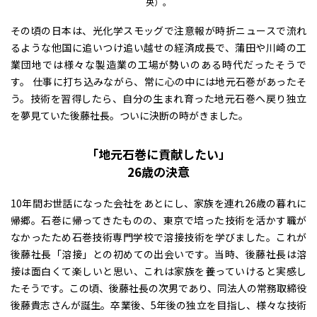
央）。
その頃の日本は、光化学スモッグで注意報が時折ニュースで流れ
るような他国に追いつけ追い越せの経済成長で、蒲田や川崎の工
業団地では様々な製造業の工場が勢いのある時代だったそうで
す。 仕事に打ち込みながら、常に心の中には地元石巻があったそ
う。技術を習得したら、自分の生まれ育った地元石巻へ戻り独立
を夢見ていた後藤社長。ついに決断の時がきました。
「地元石巻に貢献したい」
26歳の決意
10年間お世話になった会社をあとにし、家族を連れ26歳の暮れに
帰郷。石巻に帰ってきたものの、東京で培った技術を活かす職が
なかったため石巻技術専門学校で溶接技術を学びました。これが
後藤社長「溶接」との初めての出会いです。当時、後藤社長は溶
接は面白くて楽しいと思い、これは家族を養っていけると実感し
たそうです。この頃、後藤社長の次男であり、同法人の常務取締役
後藤貴志さんが誕生。卒業後、5年後の独立を目指し、様々な技術