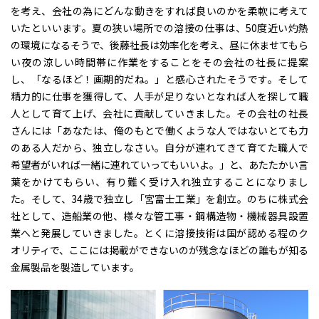
を考え、会社の為にどんな動きをすれば良いのかを柔軟に考えて
いたといいます。夏の狭い場所での溶接の仕事は、50度近い灼熱
の環境になるそうで、後藤社長は効率化を考え、昼に休ませてもら
い夜の涼しい時間帯に作業をすることをその会社の社長に提案
し、「なるほど！画期的だね。」と感心されたそうです。そして
精力的に仕事を獲得して、人手が足りないとなれば人を探して職
人として育て上げ、会社に貢献していきました。その会社の社長
さんには「あなたは、俺のもとで働くような人ではないとても力
のある人だから、独立しなさい。自分が連れてきて育てた職人で
希望者がいれば一緒に連れていってもいいよ。」と、あたたかい言
葉をかけてもらい、有り難く受け入れ独立することになりまし
た。そして、34歳で独立し「宮富士工業」を創立。のちに株式会
社として、造船業の他、様々な管工事・鋼構造物・機械器具設置
業へと発展していきました。とくに溶接技術は国が認める程のク
オリティで、ここには掲載ができないのが残念なほどの誰もが知る
金属製品を製造しています。