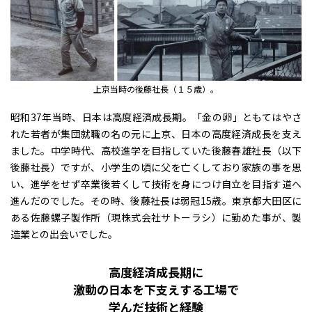
上京当時の後藤社長（１５歳）。
昭和37年当時、日本は高度経済成長期。「金の卵」ともてはやさ
れた若者が集団就職の名の元に上京、日本の高度経済成長を支え
ました。中学時代、高校進学を目指していた後藤春雄社長（以下
後藤社長）ですが、小学生の頃に父を亡くしており家族の事を思
い、進学をせず卒業後若くして技術を身につけ自立を目指す道へ
進んだのでした。その時、後藤社長は弱冠15歳。東京都大田区に
ある佐藤螺子製作所（現株式会社サトーラシ）に勤めた事が、製
造業との出会いでした。
高度経済成長期に
激動の日本を下支えする工場で
学んだ技術と経験