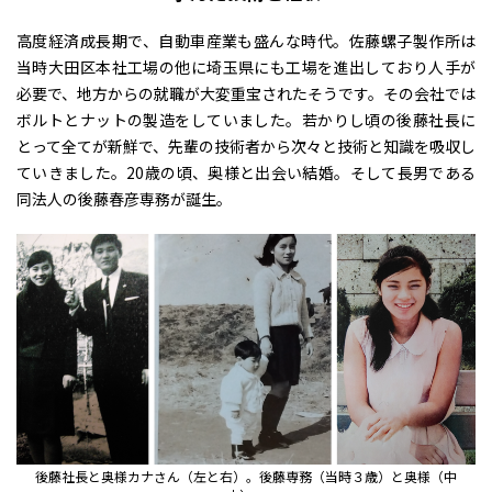
高度経済成長期で、自動車産業も盛んな時代。佐藤螺子製作所は
当時大田区本社工場の他に埼玉県にも工場を進出しており人手が
必要で、地方からの就職が大変重宝されたそうです。その会社では
ボルトとナットの製造をしていました。若かりし頃の後藤社長に
とって全てが新鮮で、先輩の技術者から次々と技術と知識を吸収し
ていきました。20歳の頃、奥様と出会い結婚。そして長男である
同法人の後藤春彦専務が誕生。
後藤社長と奥様カナさん（左と右）。後藤専務（当時３歳）と奥様（中